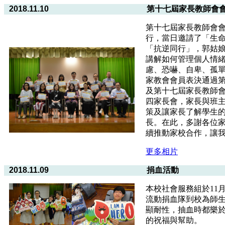
2018.11.10
第十七屆家長教師會
第十七屆家長教師會會
行，當日邀請了「生
「抗逆同行」，郭姑
講解如何管理個人情
慮、恐嚇、自卑、孤
家教會會員表決通過
及第十七屆家長教師
四家長會，家長與班
策及讓家長了解學生
長。在此，多謝各位
續推動家校合作，讓
更多相片
2018.11.09
捐血活動
本校社會服務組於11
流動捐血隊到校為師
顯耐性，抽血時都樂
的祝福與幫助。