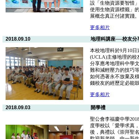
設「生物資源要智惜
使用生物資源標籤」
展概念真正付諸實踐
更多相片
2018.09.10
地理科講座──校友分
本校地理科於9月10
(UCLA)主修地理
分享應考地理科中學
難和減輕壓力的技巧
如何憑著永不放棄及
錢校友的經歷定必能
更多相片
2018.09.03
開學禮
聖公會李福慶中學201
度學校以「愛學求真
後，典禮以《崇拜聖
歡迎新老師、中一新