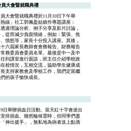
會員大會暨就職典禮
員大會暨就職典禮於11月10日下午舉
命熱線」社工郭佩盈姑娘作專題講座：
娘透過理論分析、例子分享及影片討論，
緒，從而減少負面情緒，例如：緊張、焦
單、憤怒等，家長十分投入講座。其後，
第十六屆家長教師會會務報告、財務報告
會常務委員會委員名單。最後是中一及中
主任到課室進行面談，班主任介紹學校政
的在校情況，互相交流，協助學生健康成
家長支持家教會及學校工作，我們定當繼
我們的孩子愉快成長。
月9日舉辦捐血日活動。當天紅十字會派出
生安排捐血。雖然輪候需時，但同學們盡
於「伸出援手」，無私地為病者送上點滴