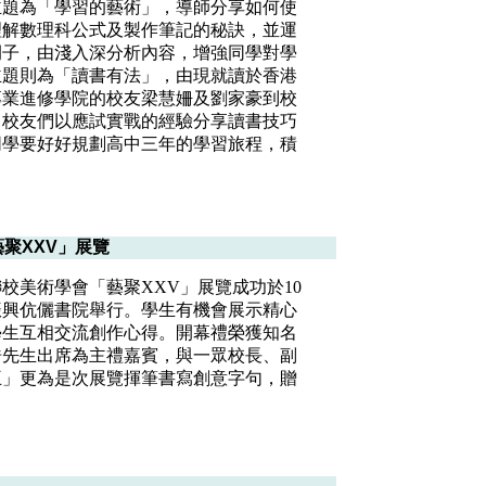
主題為「學習的藝術」，導師分享如何使
理解數理科公式及製作筆記的秘訣，並運
例子，由淺入深分析內容，增強同學對學
主題則為「讀書有法」，由現就讀於香港
專業進修學院的校友梁慧姍及劉家豪到校
，校友們以應試實戰的經驗分享讀書技巧
同學要好好規劃高中三年的學習旅程，積
聚XXV」展覽
校美術學會「藝聚XXV」展覽成功於10
張振興伉儷書院舉行。學生有機會展示精心
學生互相交流創作心得。開幕禮榮獲知名
浩先生出席為主禮嘉賓，與一眾校長、副
王」更為是次展覽揮筆書寫創意字句，贈