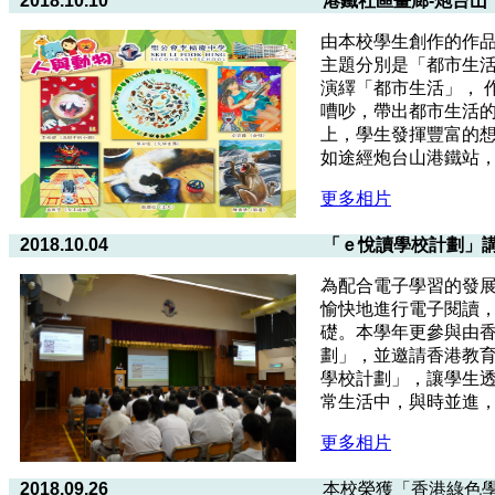
2018.10.10
港鐵社區畫廊-炮台山
由本校學生創作的作品
主題分別是「都市生
演繹「都市生活」， 
嘈吵，帶出都市生活
上，學生發揮豐富的
如途經炮台山港鐵站
更多相片
2018.10.04
「ｅ悅讀學校計劃」
為配合電子學習的發
愉快地進行電子閱讀
礎。本學年更參與由
劃」，並邀請香港教育
學校計劃」，讓學生
常生活中，與時並進
更多相片
2018.09.26
本校榮獲「香港綠色