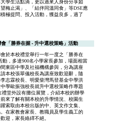
享大學生活點滴，更以過來人身份分享如
望梅止渴」、「結伴同溫同食」等DSE應
們積極提問、投入活動，獲益良多，過了
會「勝券在握 - 升中選校策略」活動
聯會於本校禮堂舉行一年一度之「勝券在
活動，多達900名小學家長參加，場面相當
0間東區中學及社福機構參與，分為講座
邀請本校張翠儀校長為講座致歡迎辭，隨
學李志霖校長、明愛柴灣馬登基金中學洪
文中學歐振強校長就升中選校策略作專題
在禮堂外設有攤位展覽，介紹本校的辦學
長前來了解有關本校的升學情況、校園生
踴躍索取由本校出版的中、英文作文集、
品。在家教會家長、教職員及學生義工的
受歡迎，家長絡繹不絕。