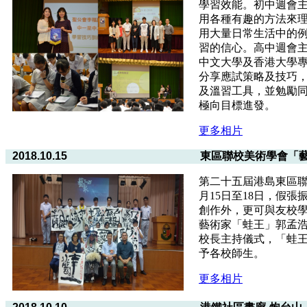
學習效能。初中週會
用各種有趣的方法來
用大量日常生活中的
習的信心。高中週會
中文大學及香港大學
分享應試策略及技巧
及溫習工具，並勉勵
極向目標進發。
更多相片
2018.10.15
東區聯校美術學會「藝
第二十五屆港島東區聯
月15日至18日，假
創作外，更可與友校
藝術家「蛙王」郭孟
校長主持儀式，「蛙
予各校師生。
更多相片