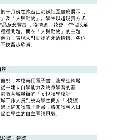
於十月份在炮台山港鐵社區畫廊展示 ，
活」及「人與動物」。學生以超現實方式
作品意念豐富 ，從擠迫、花費、作假以至
的種種問題。而在「人與動物」的主題
想像力，表現人對動物的矛盾情懷。各位
，不妨留步欣賞。
講座
展趨勢，本校善用電子書，讓學生輕鬆
，從中建立自學能力及終身學習的基
香港教育城舉辦的「ｅ悅讀學校計
城工作人員到校為學生簡介「e悅讀
透過上網閱讀電子圖書，將閱讀融入日
，促進學生的自主閱讀風氣。
學校獎」銀獎