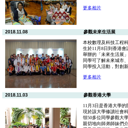
更多相片
2018.11.08
參觀未來生活展
本校數理及科技工程科(
生於11月8日到香港
舉辦的「未來生活展
同學可了解未來城市
同學投入活動，對創
更多相片
2018.11.03
參觀香港大學
11月3日是香港大學
現於該大學修讀社會
領50多位同學參觀大
親切地向師弟師妹們