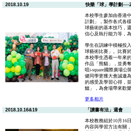
2018.10.19
快樂「球」學計劃──2
本校學生參加由香港
計劃」，製作各式各
球藝術的基本技巧，
信心及執行能力等，
學生在訓練中積極投
球藝術比賽」。比賽於
本校學生憑着一年來
作品「熊貓」，並勇奪
咀i-square國際
健同學更獲大會誠邀
的感受及學習心得，
鱷」，為會場帶來歡
更多相片
2018.10.16&19
「讀書有法」週會
本校教務組於10月16
內容與學習方法有關