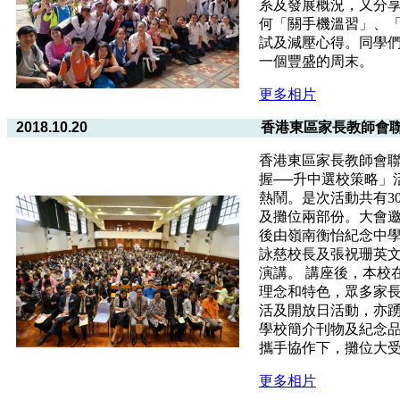
系及發展概況，又分
何「關手機溫習」、「
試及減壓心得。同學
一個豐盛的周末。
更多相片
2018.10.20
香港東區家長教師會聯
香港東區家長教師會
握──升中選校策略」
熱鬧。是次活動共有3
及攤位兩部份。大會
後由嶺南衡怡紀念中
詠慈校長及張祝珊英
演講。 講座後，本校
理念和特色，眾多家
活及開放日活動，亦
學校簡介刊物及紀念
攜手協作下，攤位大
更多相片