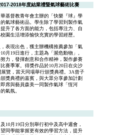
017-2018年度結業禮暨氣球藝術比賽
中華基督教青年會主辦的「快樂『球』學
樣的氣球藝術品。學生除了學習到製作氣
還提升了各方面的能力，包括專注力、自
為校園生活增添愉快充實的學習經歷。
入，表現出色，獲主辦機構推薦參加「氣
10月19日進行，主題為「瀕危動物」。
的努力，發揮創意和合作精神，製作參賽
比賽季軍。得獎作品於10月20日在尖沙
廣場公開展覽，當天同場舉行頒獎典禮。3A曾子
為頒獎典禮的嘉賓，與大眾分享參加計劃
並即席與藝員森美一同製作氣球「恆河
樂的氣氛。
日及10月19日分別舉行初中及高中週會，
，望同學能掌握更有效的學習方法，提升