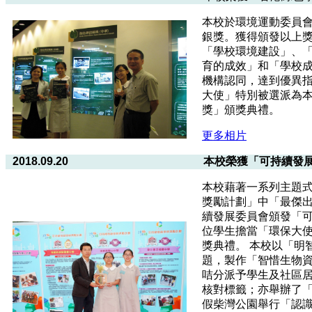
本校於環境運動委員
銀獎。獲得頒發以上獎
「學校環境建設」、
育的成效」和「學校
機構認同，達到優異
大使」特別被選派為
獎」頒獎典禮。
更多相片
2018.09.20
本校榮獲「可持續發
本校藉著一系列主題式
獎勵計劃」中「最傑出
續發展委員會頒發「
位學生擔當「環保大
獎典禮。 本校以「明
題，製作「智惜生物
咭分派予學生及社區
核對標籤；亦舉辦了
假柴灣公園舉行「認