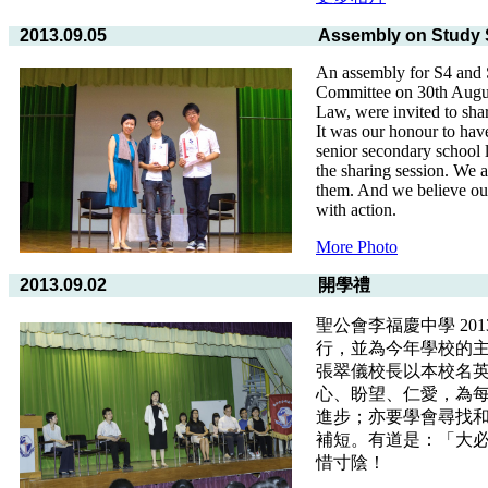
2013.09.05
Assembly on Study S
An assembly for S4 and 
Committee on 30th Augu
Law, were invited to share
It was our honour to have
senior secondary school l
the sharing session. We a
them. And we believe our
with action.
More Photo
2013.09.02
開學禮
聖公會李福慶中學 2013
行，並為今年學校的
張翠儀校長以本校名英文
心、盼望、仁愛，為
進步；亦要學會尋找
補短。有道是：「大
惜寸陰！