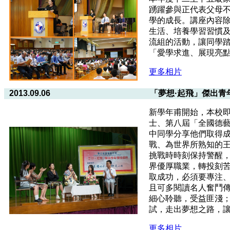
踴躍參與正代表父母
學的成長。講座內容
生活、培養學習習慣
流組的活動，讓同學
「愛學求進、展現亮
更多相片
2013.09.06
「夢想·起飛」傑出青
新學年甫開始，本校
士、第八屆「全國德
中同學分享他們取得
戰、為世界所熟知的
挑戰時時刻保持警醒
界優厚職業，轉投刻
取成功，必須要專注
且可多閱讀名人奮鬥
細心聆聽，受益匪淺
試，走出夢想之路，
更多相片