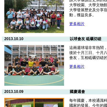
大學校園、大學文物
大學發展歷史及分享
動，獲益良多。
更多相片
2013.10.10
以球會友 砥礪切磋
這兩週球場非常熱鬧
後於十月三日、十月
會友，互相砥礪切磋
更多相片
2013.10.09
國慶週會
每年國慶，本校通識
國家的發展。今年的國