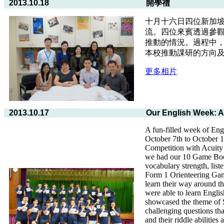
2013.10.18
開學禮
十月十六日四位新加
流。四位來賓透過參
推動的情況。過程中
本校推動課研的方向
更多相片
2013.10.17
Our English Week: A
A fun-filled week of Eng
October 7th to October 
Competition with Acuity
we had our 10 Game Boot
vocabulary strength, list
Form 1 Orienteering Game
learn their way around th
were able to learn Englis
showcased the theme of S
challenging questions tha
and their riddle abilities