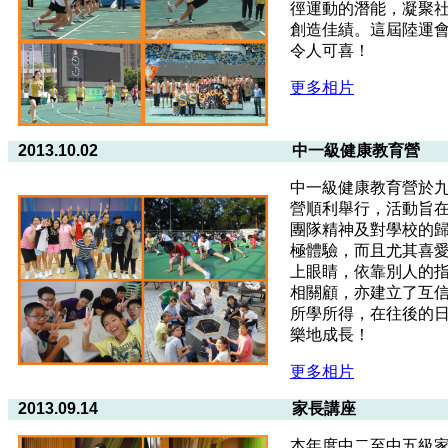
徑運動的潛能，凝聚
創造佳績。這屆陸運會
令人可喜！
更多相片
2013.10.02
中一級健康教育營
中一級健康教育營於
營順利舉行，活動旨
團隊精神及對學校的
極體驗，而且尤其喜
上眼睛，依靠別人的
相關顧，亦建立了互
所學所得，在往後的
樂地成長！
更多相片
2013.09.14
家長講座
本年度中二至中五級