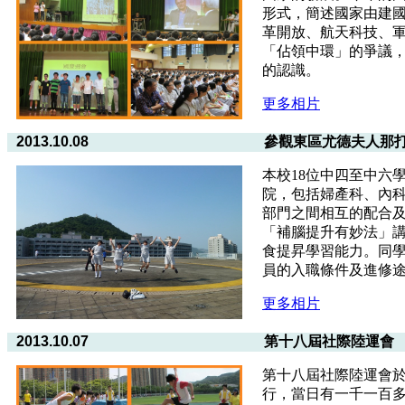
形式，簡述國家由建
革開放、航天科技、
「佔領中環」的爭議
的認識。
更多相片
2013.10.08
參觀東區尤德夫人那
本校18位中四至中六
院，包括婦產科、內
部門之間相互的配合
「補腦提升有妙法」
食提昇學習能力。同
員的入職條件及進修
更多相片
2013.10.07
第十八屆社際陸運會
第十八屆社際陸運會
行，當日有一千一百