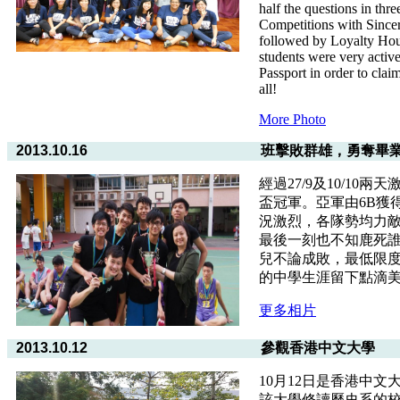
half the questions in th
Competitions with Sincer
followed by Loyalty Hous
students were very active
Passport in order to clai
all!
More Photo
2013.10.16
班擊敗群雄，勇奪畢
經過27/9及10/1
盃冠軍。亞軍由6B獲
況激烈，各隊勢均力
最後一刻也不知鹿死
兒不論成敗，最低限
的中學生涯留下點滴
更多相片
2013.10.12
參觀香港中文大學
10月12日是香港中
該大學修讀歷史系的校