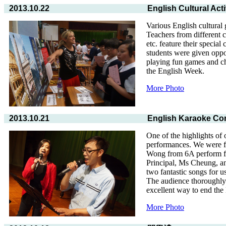
2013.10.22
English Cultural Acti
Various English cultura
Teachers from different 
etc. feature their special
students were given oppor
playing fun games and c
the English Week.
More Photo
2013.10.21
English Karaoke Co
One of the highlights of
performances. We were f
Wong from 6A perform fo
Principal, Ms Cheung, a
two fantastic songs for 
The audience thoroughly
excellent way to end the
More Photo