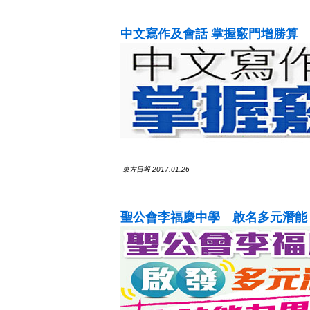
中文寫作及會話 掌握竅門增勝算
-東方日報 2017.01.26
聖公會李福慶中學 啟名多元潛能