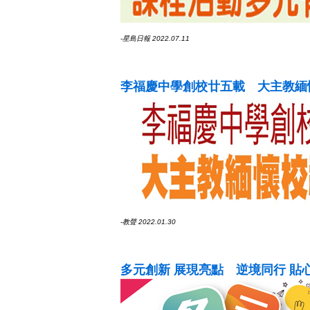
-星島日報 2022.07.11
李福慶中學創校廿五載 大主教緬
-教聲 2022.01.30
多元創新 展現亮點 逆境同行 貼