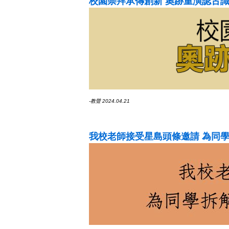
校園崇拜承傳創新 奧跡重演認古
-教聲 2024.04.21
我校老師接受星島頭條邀請 為同