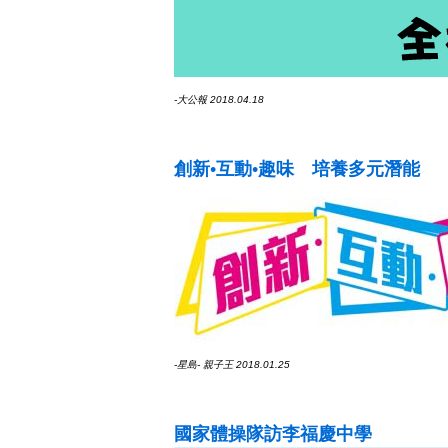
-大公報 2018.04.18
創新•互動•趣味 培養多元潛能
-星島- 親子王 2018.01.25
國家體操隊訪李福慶中學