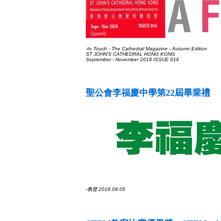
-In Touch - The Cathedral Magazine - Autumn Edition
ST JOHN'S CATHEDRAL HONG KONG
September - November 2018 ISSUE 016
聖公會李福慶中學第22屆畢業禮
-教聲 2018.08.05