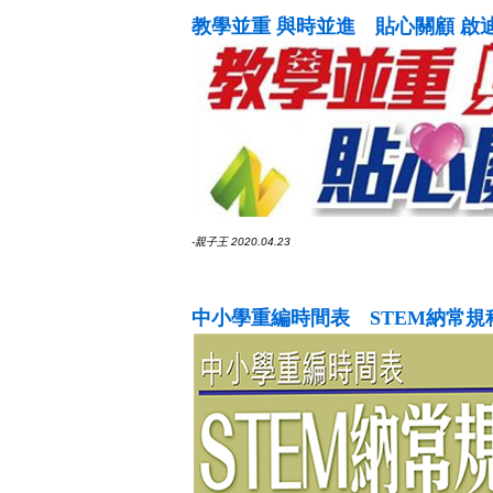
教學並重 與時並進 貼心關顧 啟
-親子王 2020.04.23
中小學重編時間表 STEM納常