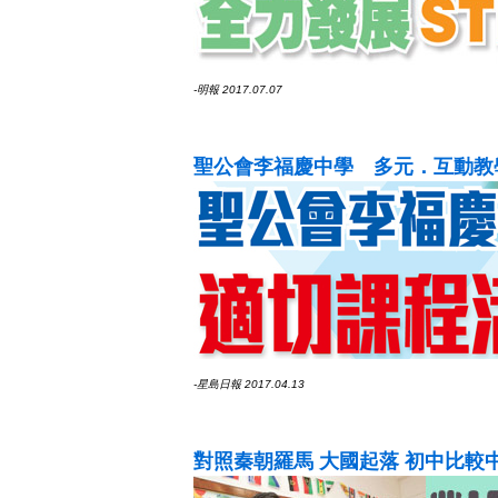
-明報 2017.07.07
聖公會李福慶中學 多元．互動教
-星島日報 2017.04.13
對照秦朝羅馬 大國起落 初中比較