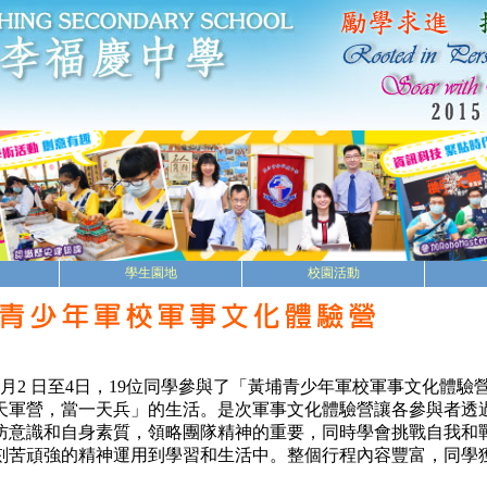
學生園地
校園活動
年4月2 日至4日，19位同學參與了「黃埔青少年軍校軍事文化體驗
天軍營，當一天兵」的生活。是次軍事文化體驗營讓各參與者透
防意識和自身素質，領略團隊精神的重要，同時學會挑戰自我和
刻苦頑強的精神運用到學習和生活中。整個行程內容豐富，同學