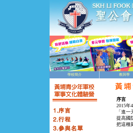
學校簡介
教與學
序言
2015
「進一
提高國
把這種