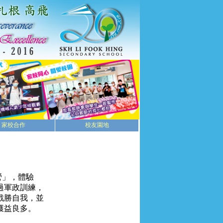
家校合作
校友園地
營」，體驗
過軍政訓練，
戰勝自我，並
獲益良多。