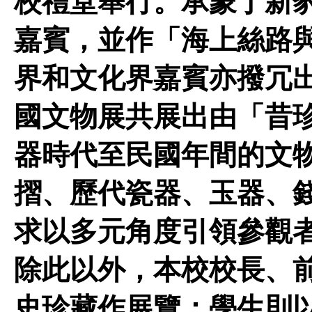
校禮堂舉行。承蒙丁新
嘉賓，並作「海上絲路
界和文化界嘉賓亦撥冗出
國文物展共展出由「昔珍
器時代至民國年間的文
摺、歷代瓷器、玉器、
求以多元角度引領參觀
除此以外，本校校長、
史珍藏作展覽；學生則